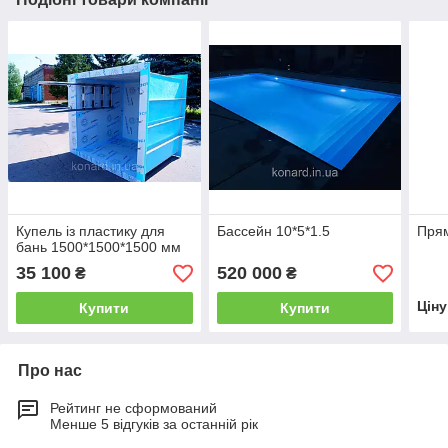
Купель із пластику для
Бассейн 10*5*1.5
Прям
бань 1500*1500*1500 мм
35 100
520 000
₴
₴
Цін
Купити
Купити
Про нас
Рейтинг не сформований
Менше 5 відгуків за останній рік