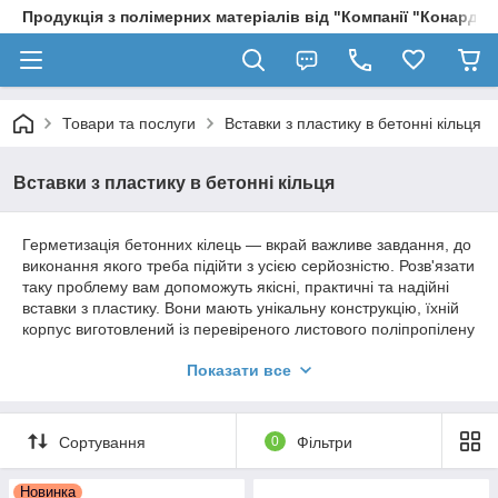
Продукція з полімерних матеріалів від "Компанії "Конард" 
Товари та послуги
Вставки з пластику в бетонні кільця
Вставки з пластику в бетонні кільця
Герметизація бетонних кілець — вкрай важливе завдання, до
виконання якого треба підійти з усією серйозністю. Розв'язати
таку проблему вам допоможуть якісні, практичні та надійні
вставки з пластику. Вони мають унікальну конструкцію, їхній
корпус виготовлений із перевіреного листового поліпропілену
та 5-10-міліметрового поліетилену. Завдяки цьому вони
Показати все
завоювали довіру тисяч будівельників і звичайних
користувачів у всьому світі. Приємним бонусом для вас стане
низька та демократична ціна.
Сортування
0
Фільтри
Якісні вставки із пластику
Новинка