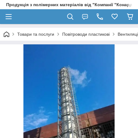
Продукція з полімерних матеріалів від "Компанії "Конард" 
Товари та послуги
Повітроводи пластикові
Вентиляці