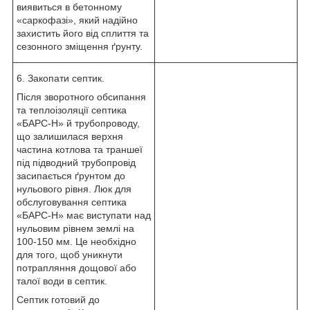
виявиться в бетонному
«саркофазі», який надійно
захистить його від сплиття та
сезонного зміщення ґрунту.
6. Закопати септик.
Після зворотного обсипання
та теплоізоляції септика
«БАРС-Н» й трубопроводу,
що залишилася верхня
частина котлова та траншеї
під підводний трубопровід
засипається ґрунтом до
нульового рівня. Люк для
обслуговування септика
«БАРС-Н» має виступати над
нульовим рівнем землі на
100-150 мм. Це необхідно
для того, щоб уникнути
потрапляння дощової або
талої води в септик.
Септик готовий до