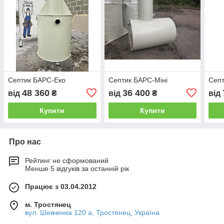
Септик БАРС-Еко
Септик БАРС-Міні
Септ
48 360
36 400
від
₴
від
₴
від
Купити
Купити
Про нас
Рейтинг не сформований
Менше 5 відгуків за останній рік
Працює з 03.04.2012
м. Тростянец
вул. Шевченка 120 а, Тростянец, Україна