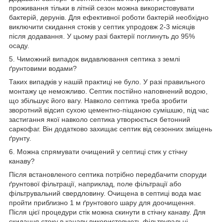
проживання тільки в літній сезон можна використовувати
бактерій, дерунів. Для ефективної роботи бактерій необхідно
виключити скидання стоків у септик упродовж 2-3 місяців
після додавання. У цьому разі бактерії поглинуть до 95%
осаду.
5. Чиможний випадок видавлювання септика з землі
ґрунтовими водами?
Таких випадків у нашій практиці не було. У разі правильного
монтажу це неможливо. Септик постійно наповнений водою,
що збільшує його вагу. Навколо септика треба зробити
зворотний відсип сухою цементно-піщаною сумішшю, під час
застигання якої навколо септика утворюється бетонний
саркофаг. Він додатково захищає септик від сезонних зміщень
ґрунту.
6. Можна спрямувати очищений у септиці стик у стічну
канаву?
Після встановленого септика потрібно передбачити споруди
ґрунтової фільтрації, наприклад, поле фільтрації або
фільтрувальний свердловину. Очищена в септиці вода має
пройти приблизно 1 м ґрунтового шару для доочищення.
Після цієї процедури стік можна скинути в стічну канаву. Для
скидання стоку в канаву використовують фільтрувальні