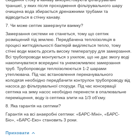
траншеї, у яких після проходження фільтрувального шару
очищена вода збирається дренажними трубами та
відводиться в стічну канаву.
7. Чи може септик замерзнути взимку?
Замерзання системи не станеться, тому що септик
розміщений під землею. Передбачена теплоізоляція в
процесі життєдіяльності бактерій виділяється тепло, тому
стічні води мають досить високу температуру для замерзання.
Всі трубопроводи монтуються з ухилом, що не дає змогу воді
накопичуватися всередині та унеможливлює замерзання
труб. Трубопроводи теплоізолюються 1-2 шарами
утеплювача. Під час встановлення перекачувального
колодязя необхідно передбачити контрулон трубопроводу від
насоса до фільтрувальної споруди. Під час консервації
септика на зиму насос необхідно перенести в опалювальне
переміщення, воду із септика злити на 1/3 об'єму.
8. Яка гарантія на септики?
Гарантія на всі анаеробні септики: «БАРС-Міні», «БАРС-
Біо», «БАРС-Еко» становить 3 роки.
Приховати