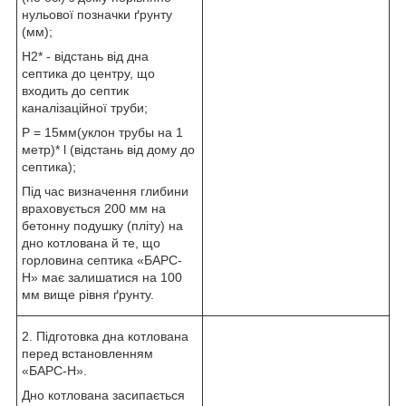
нульової позначки ґрунту
(мм);
H2* - відстань від дна
септика до центру, що
входить до септик
каналізаційної труби;
P = 15мм(уклон трубы на 1
метр)* l (відстань від дому до
септика);
Під час визначення глибини
враховується 200 мм на
бетонну подушку (пліту) на
дно котлована й те, що
горловина септика «БАРС-
Н» має залишатися на 100
мм вище рівня ґрунту.
2. Підготовка дна котлована
перед встановленням
«БАРС-Н».
Дно котлована засипається