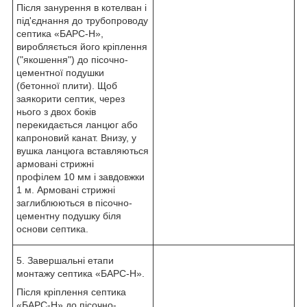
Після занурення в котелван і
під'єднання до трубопроводу
септика «БАРС-Н»,
виробляється його кріплення
("якошення") до пісочно-
цементної подушки
(бетонної плити). Щоб
заякорити септик, через
нього з двох боків
перекидається ланцюг або
капроновий канат. Внизу, у
вушка ланцюга вставляються
армовані стрижні
профілем 10 мм і завдовжки
1 м. Армовані стрижні
заглиблюються в пісочно-
цементну подушку біля
основи септика.
5. Завершальні етапи
монтажу септика «БАРС-Н».
Після кріплення септика
«БАРС-Н» до пісочно-