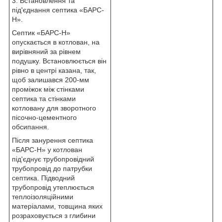
3. Встановлення та
під'єднання септика «БАРС-
Н».
Септик «БАРС-Н»
опускається в котлован, на
вирівняний за рівнем
подушку. Встановлюється він
рівно в центрі казана, так,
щоб залишався 200-мм
проміжок між стінками
септика та стінками
котловану для зворотного
пісочно-цементного
обсипання.
Після занурення септика
«БАРС-Н» у котлован
під'єднує трубопровідний
трубопровід до патрубки
септика. Підводний
трубопровід утеплюється
теплоізоляційними
матеріалами, товщина яких
розраховується з глибини