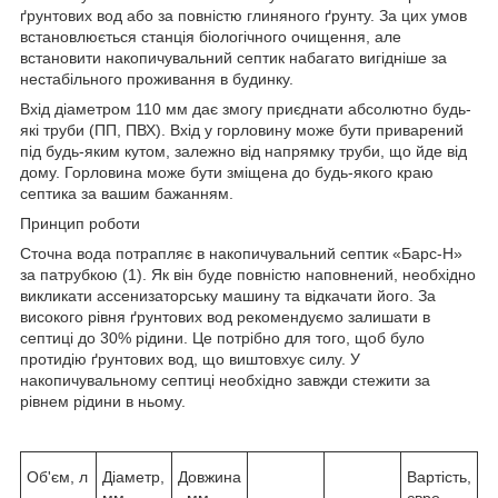
ґрунтових вод або за повністю глиняного ґрунту. За цих умов
встановлюється станція біологічного очищення, але
встановити накопичувальний септик набагато вигідніше за
нестабільного проживання в будинку.
Вхід діаметром 110 мм дає змогу приєднати абсолютно будь-
які труби (ПП, ПВХ). Вхід у горловину може бути приварений
під будь-яким кутом, залежно від напрямку труби, що йде від
дому. Горловина може бути зміщена до будь-якого краю
септика за вашим бажанням.
Принцип роботи
Сточна вода потрапляє в накопичувальний септик «Барс-Н»
за патрубкою (1). Як він буде повністю наповнений, необхідно
викликати ассенизаторську машину та відкачати його. За
високого рівня ґрунтових вод рекомендуємо залишати в
септиці до 30% рідини. Це потрібно для того, щоб було
протидію ґрунтових вод, що виштовхує силу. У
накопичувальному септиці необхідно завжди стежити за
рівнем рідини в ньому.
Об'єм, л
Діаметр,
Довжина
Вартість,
мм
, мм
євро