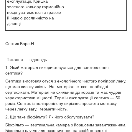
експлуатації. Кришка
зеленого кольору гармонійно
поєднуватиметься з травою
й іншою рослинністю на
ділянці.
Септик Барс-Н
Питання — відповідь
1. Який матеріал використовується для виготовлення
септика?
Септики виготовляються з екологічного чистого поліпропілену,
що мав високу якість. На матеріал є все необхідні
сертифікати. Матеріал не схильний до корозії та має чудові
характеристики міцності. Термін експлуатації септика — 50
років. Септик із поліпропілену вирізняє простота монтажу
через легку вагу, герметичність.
2. Що таке біофільтр? Як його обслуговувати?
Біофільтр — вертикальна камера з йоршовим завантаженням.
Біофільтр слугує для накопичення на своїй поверхні