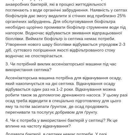
анаеробних бактерій, які в процесі життєдіяльності
поглинають з води органічні забруднення. Наявність у септах
біофільтрів дає змогу видалити зі стічних вод приблизно 25%
органічних забруднень. Для обслуговування біофільтра
необхідно щорічно промивати біофільтр струменем води під
напором. Водночас відбувається змивання відпрацьованої
біоплівки. Виймати біофільтр із септика немає потреби.
Утворення нового шару біоплівки відбувається упродовж 2-3
діб, суттєвого погіршення якості відфільтрованого стоку
водночас не спостерігається.
3. Чи потрібний виклик ассенізаторської машини під час
використання септика?
Ассенізаторська машина потрібна для відкачування осаду,
який накопичується на дні септика. Відкачування осаду
відбувається один раз на 1-2 роки. Відкачування можна
робити також за допомогою дренажного насоса. У цьому разі
осад треба відводити в спеціально підготовлену для цього
яму та потім засипати ґрунтом, де осад продовжить
перегнивати та послугує добривом для ґрунту.
4. Чи є потреба у використанні бактерій у септиці? Як це
вплине на частоту відкачування?
Додавати бактерії в септики немає потреби. У разі