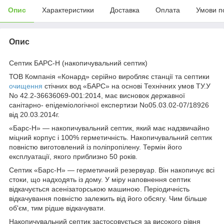
Опис
Характеристики
Доставка
Оплата
Умови п
Опис
Септик БАРС-Н (накопичувальний септик)
ТОВ Компанія «Конард» серійно виробляє станції та септики
очищення
стічних вод «БАРС» на основі Технічних умов ТУ.У
No 42.2-36636069-001:2014, має висновок державної
санітарно- епідеміологічної експертизи No05.03.02-07/18926
від 20.03.2014г.
«Барс-Н» — накопичувальний септик, який має надзвичайно
міцний корпус і 100% герметичність. Накопичувальний септик
повністю виготовлений із поліпропілену. Термін його
експлуатації, якого приблизно 50 років.
Септик «Барс-Н» — герметичний резервуар. Він накопичує всі
стоки, що надходять із дому. У міру наповнення септик
відкачується асенізаторською машиною. Періодичність
відкачування повністю залежить від його обсягу. Чим більше
об'єм, тим рідше відкачувати.
Накопичувальний септик застосовується за високого рівня