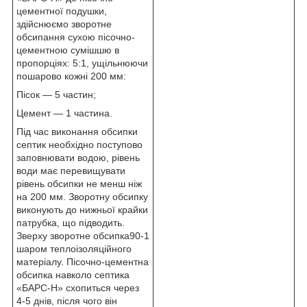
цементної подушки,
здійснюємо зворотне
обсипання сухою пісочно-
цементною сумішшю в
пропорціях: 5:1, ущільнюючи
пошарово кожні 200 мм:
Пісок — 5 частин;
Цемент — 1 частина.
Під час виконання обсипки
септик необхідно поступово
заповнювати водою, рівень
води має перевищувати
рівень обсипки не менш ніж
на 200 мм. Зворотну обсипку
виконують до нижньої крайки
патрубка, що підводить.
Зверху зворотне обсипка90-1
шаром теплоізоляційного
матеріалу. Пісочно-цементна
обсипка навколо септика
«БАРС-Н» схопиться через
4-5 днів, після чого він