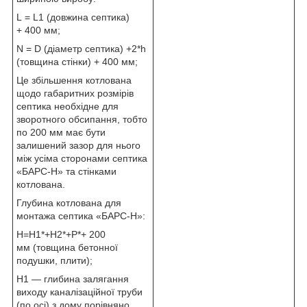
L = L1 (довжина септика)
+ 400 мм;
N = D (діаметр септика) +2*h
(товщина стінки) + 400 мм;
Це збільшення котлована
щодо габаритних розмірів
септика необхідне для
зворотного обсипання, тобто
по 200 мм має бути
залишений зазор для нього
між усіма сторонами септика
«БАРС-Н» та стінками
котлована.
Глубина котлована для
монтажа септика «БАРС-Н»:
H=H1*+H2*+P*+ 200
мм (товщина бетонної
подушки, плити);
H1 — глибина залягання
виходу каналізаційної труби
(по осі) з дому порівняно