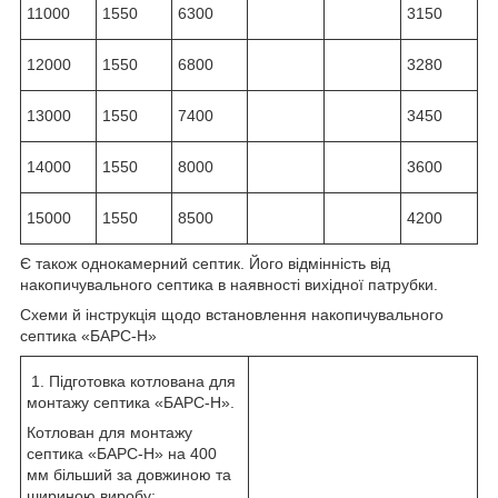
11000
1550
6300
3150
12000
1550
6800
3280
13000
1550
7400
3450
14000
1550
8000
3600
15000
1550
8500
4200
Є також однокамерний септик. Його відмінність від
накопичувального септика в наявності вихідної патрубки.
Схеми й інструкція щодо встановлення накопичувального
септика «БАРС-Н»
1. Підготовка котлована для
монтажу септика «БАРС-Н».
Котлован для монтажу
септика «БАРС-Н» на 400
мм більший за довжиною та
шириною виробу: