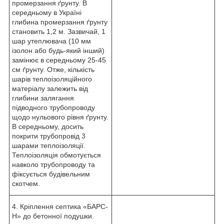
промерзання ґрунту. В
середньому в Україні
глибина промерзання ґрунту
становить 1,2 м. Зазвичай, 1
шар утеплювача (10 мм
ізолон або будь-який інший)
замінює в середньому 25-45
см ґрунту. Отже, кількість
шарів теплоізоляційного
матеріалу залежить від
глибини залягання
підводного трубопроводу
щодо нульового рівня ґрунту.
В середньому, досить
покрити трубопровід 3
шарами теплоізоляції.
Теплоізоляція обмотується
навколо трубопроводу та
фіксується будівельним
скотчем.
4. Кріплення септика «БАРС-
Н» до бетонної подушки.