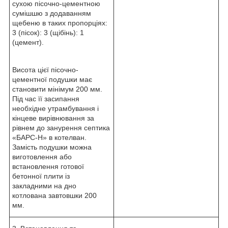
сухою пісочно-цементною
сумішшю з додаванням
щебеню в таких пропорціях:
3 (пісок): 3 (щібінь): 1
(цемент).
Висота цієї пісочно-
цементної подушки має
становити мінімум 200 мм.
Під час її засипання
необхідне утрамбування і
кінцеве вирівнювання за
рівнем до занурення септика
«БАРС-Н» в котелван.
Замість подушки можна
виготовлення або
встановлення готової
бетонної плити із
закладними на дно
котлована завтовшки 200
мм.