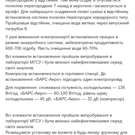
похилою перегородкою 7 назад в аеротенк і засмоктується в
ерліфт. Для найкращого осадження ілової суміші в відстійнику
встановлена система похилих перегородок коридорного типу.
Пройшовши відстійник, очищена вода витікає через випускний
патрубок 8.
У разі вимкнення електроенергії встановлення працює в
режимі анаеробного септика, забезпечуючи продуктивність
600-700 л/добу. Якість очищення води 60-70%.
Всі елементи встановлення пройшли випробування в
лабораторії МГСУ і були визнані найефективнішими серед
своїх аналогів.
Компресор встановлюється в горловині станції. До
встановлення «БАРС-Аеро» підходить один електропровід.
Для порівняння: споживана потужність холодильника — 135
Вт/год, «БАРС-Аеро» — 60-100 Вт/год, рівень шуму
холодильника — 45 дБ, «БАРС-Аеро» — 32 дБ (компресор).
Всі елементи встановлення пройшли випробування в
лабораторії МГСУ і були визнані найефективнішими серед
своїх аналогів.
Розміщувати установку ви можете в будь-якому зручному для