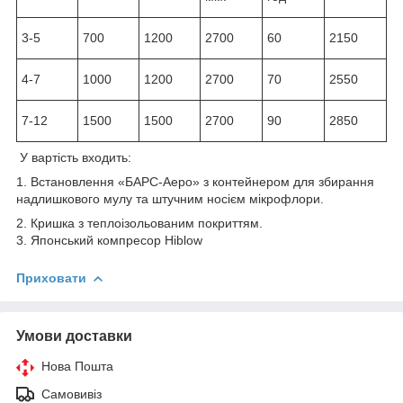
3-5
700
1200
2700
60
2150
4-7
1000
1200
2700
70
2550
7-12
1500
1500
2700
90
2850
У вартість входить:
1. Встановлення «БАРС-Аеро» з контейнером для збирання
надлишкового мулу та штучним носієм мікрофлори.
2. Кришка з теплоізольованим покриттям.
3. Японський компресор Hiblow
Приховати
Умови доставки
Нова Пошта
Самовивіз