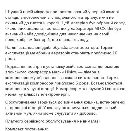
Штучний носій мікрофлори, розташований у першій камері
станції, виготовлений зі спеціального матеріалу, який не
схильний до гниття й корозії. Цей матеріал був обраний серед
численних аналогів, тестованих у лабораторії МГСУ. Він був
визнаний найвідповіднішим для накопичення на своїй
поверхнібрієм бактерій, що очищають воду.
На дні встановлені дрібнобульбашкові аератори. Термін
експлуатації мембрани аераторів становить приблизно 10
років.
Подавання повітря в установку здійснюється за допомогою
японського компресора марки Hiblow — лідера в
компресорному обладнанні за якістю виготовлення. Термін
експлуатації компресора приблизно 5 років. Встановлюється
компресор у нутрі станції. Компресор малошумний і споживає
незначну кількість електроенергії.
Обслуговування зводиться до виймання кошика, встановленої
в горловині станції. У кошику накопичується надлишковий
активний мул, який може слугувати як добриво.
Платного сервісного обслуговування не вимагає!
Комплект постачання: