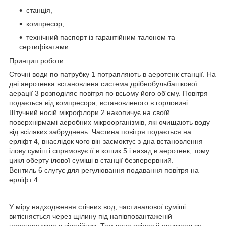
станція,
компресор,
технічний паспорт із гарантійним талоном та
сертифікатами.
Принцип роботи
Сточні води по патрубку 1 потрапляють в аеротенк станції. На
дні аеротенка встановлена система дрібнобульбашкової
аерації 3 розподіляє повітря по всьому його об'єму. Повітря
подається від компресора, встановленого в горловині.
Штучний носій мікрофлори 2 накопичує на своїй
поверхнірмамі аеробних мікроорганізмів, які очищають воду
від всіляких забруднень. Частина повітря подається на
ерліфт 4, внаслідок чого він засмоктує з дна встановлення
ілову суміш і спрямовує її в кошик 5 і назад в аеротенк, тому
цикл оберту ілової суміші в станції безперервний.
Вентиль 6 слугує для регулювання подавання повітря на
ерліфт 4.
У міру надходження стічних вод, частиналової суміші
витісняється через щілину під напівповантаженій
перегородкою у відстійник. Там вона осідає й опускається