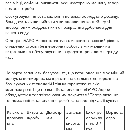
вас місці, оскільки викликати асенизаторську машину тепер
немає потреби.
Обслуговування встановлення не вимагає жодного досвіду.
Вам досить лише вийняти з встановлення контейнер зі
зневодненим осадом, який є прекрасним добривом для
вашого саду.
Станція «БАРС-Аеро» гарантує замовникові високий рівень
очищення стоків і безперебійну роботу з мінімальними
витратами на обслуговування впродовж тривалого періоду
часу.
Не варто залишати без уваги те, що встановлення має міцний
корпус із полімерних матеріалів, не схильних до корозії, на
базі сучасних технологій і тільки гарантовано якісні
комплектуючі. І це не все! Встановлення «БАРС-Аеро»
обладнується теплоізольованим покриттям! Тепер питання
теплоізоляції встановлення розв'язане вже під час її купівлі!
Кількість
Витрата,
Діаметр,
Загальн
Електро
Вартість,
прожива
л/добу.
мм.
а
спожива
євро.
ють
висота,
ння, Вт/
мм.
год