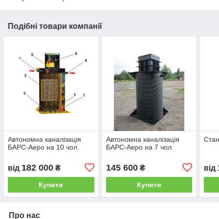
Подібні товари компанії
Автономна каналізація
Автономна каналізація
Стан
БАРС-Аеро на 10 чол.
БАРС-Аеро на 7 чол.
182 000
145 600
від
₴
₴
від
Купити
Купити
Про нас