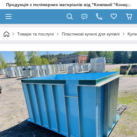
Продукція з полімерних матеріалів від "Компанії "Конард" 
Товари та послуги
Пластикові купелі для купівлі
Купе