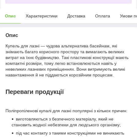
Опис
Характеристики
Доставка
Оплата
Умови п
Опис
Купель для лазні — чудова альтернатива басейнам, які
знімають багато корисного простору та вимагають великих
витрат на їхнє будівництво. Такі пластикові конструкції мають
компактні розміри, тому легко встановлюються навіть у
невеликих лазневих приміщеннях. Вони витримують великі
навантаження й не піддаються корозійним процесам.
Переваги продукції
Поліпропіленові купалі для лазні популярні з кількох причин:
виготовляються з безпечного матеріалу, який не
становить жодної небезпеки для людського організму;
під час контакту з такими конструкціями не виникають