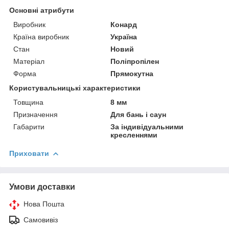
Основні атрибути
Виробник
Конард
Країна виробник
Україна
Стан
Новий
Матеріал
Поліпропілен
Форма
Прямокутна
Користувальницькі характеристики
Товщина
8 мм
Призначення
Для бань і саун
Габарити
За індивідуальними
кресленнями
Приховати
Умови доставки
Нова Пошта
Самовивіз