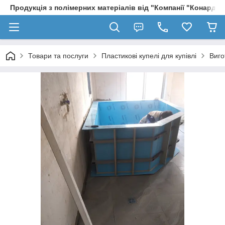
Продукція з полімерних матеріалів від "Компанії "Конард" 
Товари та послуги
Пластикові купелі для купівлі
Виго