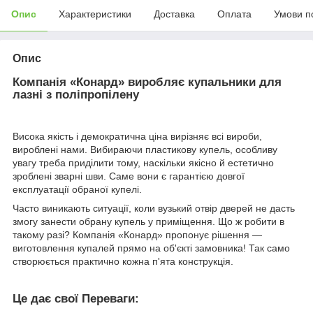
Опис
Характеристики
Доставка
Оплата
Умови п
Опис
Компанія «Конард» виробляє купальники для
лазні з поліпропілену
Висока якість і демократична ціна вирізняє всі вироби,
вироблені нами. Вибираючи пластикову купель, особливу
увагу треба приділити тому, наскільки якісно й естетично
зроблені зварні шви. Саме вони є гарантією довгої
експлуатації обраної купелі.
Часто виникають ситуації, коли вузький отвір дверей не дасть
змогу занести обрану купель у приміщення. Що ж робити в
такому разі? Компанія «Конард» пропонує рішення —
виготовлення купалей прямо на об'єкті замовника! Так само
створюється практично кожна п'ята конструкція.
Це дає свої Переваги: