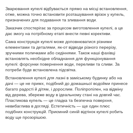
Зварювання купелі відбувається прямо на місці встановлення,
отже, можна точно встановити розташування врізок у купель,
призначених для подавання та зливання води.
Заказчик спостерігає за процесом виготовлення купелі, а це
дає змогу на потрібному етапі внести певні корективи.
Сама конструкція купелі може доповнюватися різними
елементами та деталями, як-от відводи різного перерізу,
зручними поличками або сидіннями. Також наші фахівці
встановлять необхідне обладнання для функціонування
купелі: форсунки повернення води, переливи та сливи. За
потреби буде встановлена підсвітка.
Встановлення купелі для лазні в заміському будинку або на
дачі — це не примх, подібний до домашньої водойми принесе
багато радості й дітям, і дорослим. Поліпропілен, на відміну
від дерева, збереже воду в ідеальному стані на довгий час.
Пластикова купель — це гладка та безпечна поверхня,
невибаглива в догляді. Естетичність — ще один плюс
подібних конструкцій. Приємний синій відтінок купелі робить
воду ще прозорішою.