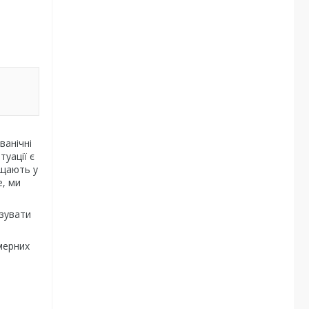
ванічні
туації є
іщають у
е, ми
ізувати
мерних