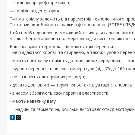
- етиленхлортрифторетилен;
— полівінілінденфторид.
Тип матеріалу залежить від параметрів технологічного проц
Також ми виробляємо вкладки з фторопластів (ECTFE і ПВДФ) 
Цей спосіб відновлення можливий тільки для гальванічних в
місцю». Під замовлення полімерні вкладки виготовляються з
Наші вкладки з термопластів мають такі переваги:
- не піддаються корозії та стиранню, а також чудово перено
- мають прекрасну стійкість до агресивних середовищ — кисл
- чудово переносять високі температури (від -76 до 160 граду
- не зазнають електричних розрядів;
- досить довговічні — термін їхньої експлуатації становить 
- з часом зберігають свої первинні властивості;
- мають невелику вагу;
— надійні та герметичні, оскільки виготовляються екструі