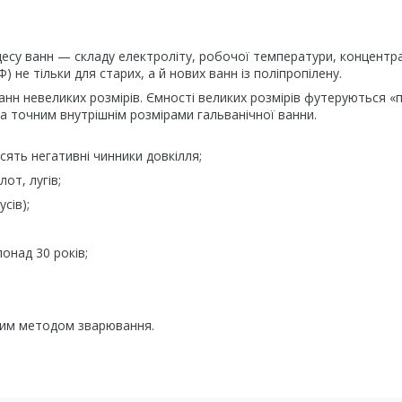
есу ванн — складу електроліту, робочої температури, концентрац
не тільки для старих, а й нових ванн із поліпропілену.
анн невеликих розмірів. Ємності великих розмірів футеруються «
а точним внутрішнім розмірами гальванічної ванни.
сять негативні чинники довкілля;
от, лугів;
сів);
понад 30 років;
йним методом зварювання.