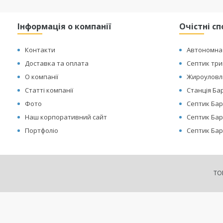
Інформація о компанії
Очістні с
Контакти
Автономна 
Доставка та оплата
Септик тр
О компанії
Жироуловл
Статті компанії
Станція Ба
Фото
Септик Бар
Наш корпоративний сайт
Септик Барс
Портфоліо
Септик Бар