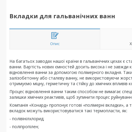
Вкладки для гальванічних ванн
Опис
Х
На багатьох заводах нашої країни в гальванічних цехах є ст
ванни. Вартість нових ємностей досить висока і не завжди к
відновлення ванни за допомогою полімерного вкладня. Таки
залізобетонну або сталеву ванну, не використовуючи жорст
отримуємо міцну, герметичну та стійку до хімічних впливів к
Процес відновлення ванни таким способом не вимагає спеці
залишки хімічних реактивів, щоб зупинити процес руйнуванн
Компанія «Конард» пропонує готові «полімерні вкладки», а 
вкладок можуть використовуватися такі термопласти, як:
- полівінілхлорид;
- поліпропілен;