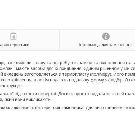
арактеристики
Інформація для замовлення
арі, вже вийшли з ладу та потребують заміни та відновлення галь
омпанії мають засоби для їх придбання. Єдиним рішенням у цій си
й вкладень виготовляється з термопласту (полімеру). Його пом
кого кріплення, а потім надають подальшу форму як відбір. Отж
онструкцію.
альної підготовки поверхні. Досить просто видалити та нейтрал
я, який вони викликають.
також здійснює їх на території замовника. Для виготовлення полі