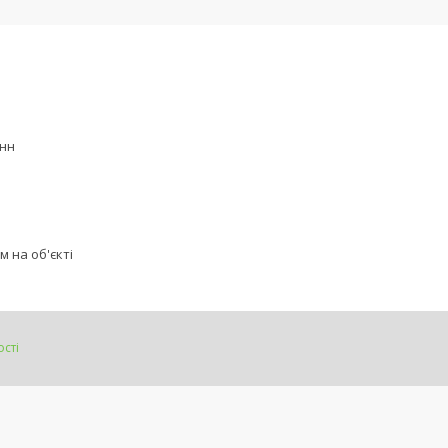
анн
м на об'єкті
сті