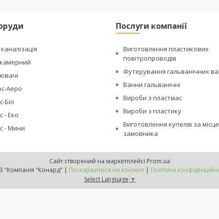
поруди
Послуги компанії
каналізація
Виготовлення пластикових
повітропроводів
икамерний
Футерування гальванічних в
ювачі
Ванни гальванічні
рс-Аеро
Вироби з пластмас
с-Біо
Вироби з пластику
 - Еко
Виготовлення купелів за місце
с - Мини
замовника
Сайт створений на маркетплейсі
Prom.ua
ТОВ "Компанія "Конард" |
Поскаржитися на контент
|
Політика конфіденційно
Select Language
▼