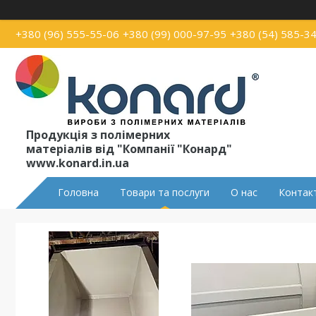
+380 (96) 555-55-06
+380 (99) 000-97-95
+380 (54) 585-3
Продукція з полімерних
матеріалів від "Компанії "Конард"
www.konard.in.ua
Головна
Товари та послуги
О нас
Контак