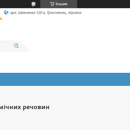
Кошик
вул. Шевченка 120 а, Тростянец, Україна
імічних речовин