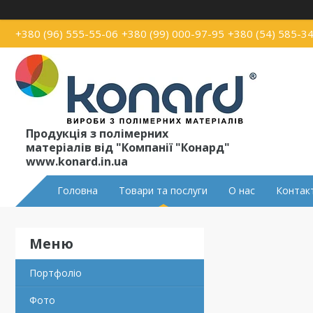
+380 (96) 555-55-06
+380 (99) 000-97-95
+380 (54) 585-3
Продукція з полімерних
матеріалів від "Компанії "Конард"
www.konard.in.ua
Головна
Товари та послуги
О нас
Контак
Портфоліо
Фото