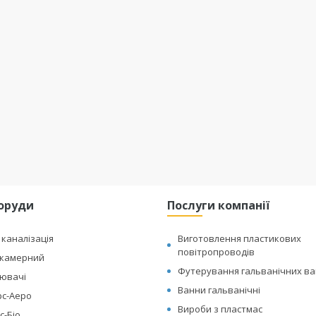
поруди
Послуги компанії
каналізація
Виготовлення пластикових
повітропроводів
икамерний
Футерування гальванічних в
ювачі
Ванни гальванічні
рс-Аеро
Вироби з пластмас
с-Біо