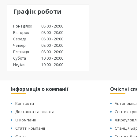
Графік роботи
Понеділок
08:00
20:00
Вівторок
08:00
20:00
Середа
08:00
20:00
Четвер
08:00
20:00
Пʼятниця
08:00
20:00
Субота
10:00
20:00
Неділя
10:00
20:00
Інформація о компанії
Очістні с
Контакти
Автономна 
Доставка та оплата
Септик тр
О компанії
Жироуловл
Статті компанії
Станція Ба
Фото
Септик Бар