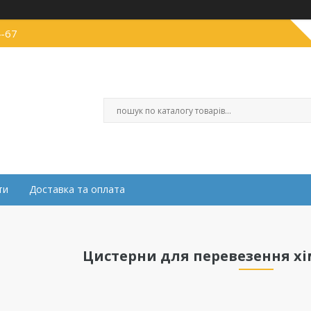
4-67
ти
Доставка та оплата
Цистерни для перевезення х