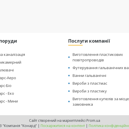
споруди
Послуги компанії
а каналізація
Виготовлення пластикових
повітропроводів
рикамерний
Футерування гальванічних в
влювачі
Ванни гальванічні
Барс-Аеро
Вироби з пластмас
рс-Біо
Вироби з пластику
рс - Еко
Виготовлення купелів за місце
арс - Мини
замовника
Сайт створений на маркетплейсі
Prom.ua
ТОВ "Компанія "Конард" |
Поскаржитися на контент
|
Політика конфіденційно