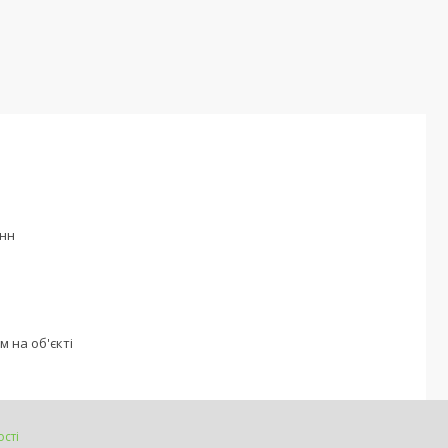
анн
м на об'єкті
сті