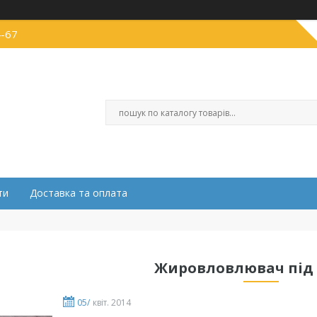
4-67
ти
Доставка та оплата
Жировловлювач під
05/
квіт. 2014