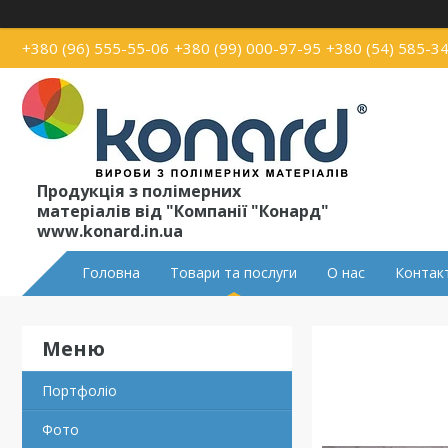
+380 (96) 555-55-06
+380 (99) 000-97-95
+380 (54) 585-3
Продукція з полімерних
матеріалів від "Компанії "Конард"
www.konard.in.ua
Головна
Товари та послуги
О нас
Контак
Портфоліо
Фото