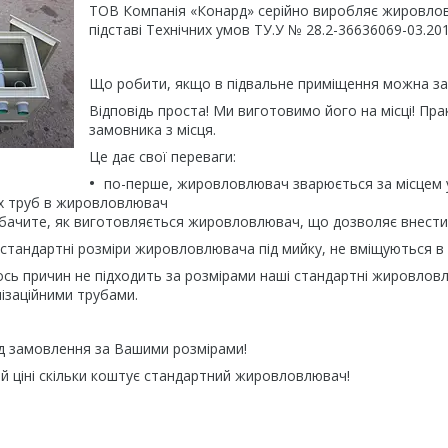
ТОВ Компанія «Конард» серійно виробляє жировлов
підставі Технічних умов ТУ.У № 28.2-36636069-03.20
Що робити, якщо в підвальне приміщення можна за
Відповідь проста! Ми виготовимо його на місці! П
замовника з місця.
Це дає свої переваги:
по-перше, жировловлювач зварюється за місцем 
их труб в жировловлювач
 бачите, як виготовляється жировловлювач, що дозволяє внести 
стандартні розміри жировловлювача під мийку, не вміщуються в 
ось причин не підходить за розмірами наші стандартні жировлов
ізаційними трубами.
д замовлення за Вашими розмірами!
мій ціні скільки коштує стандартний жировловлювач!