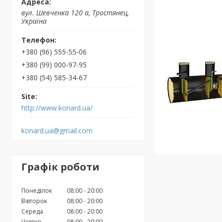
вул. Шевченка 120 а, Тростянец,
Україна
+380 (96) 555-55-06
+380 (99) 000-97-95
+380 (54) 585-34-67
http://www.konard.ua/
konard.ua@gmail.com
Графік роботи
Понеділок
08:00
20:00
Вівторок
08:00
20:00
Середа
08:00
20:00
Четвер
08:00
20:00