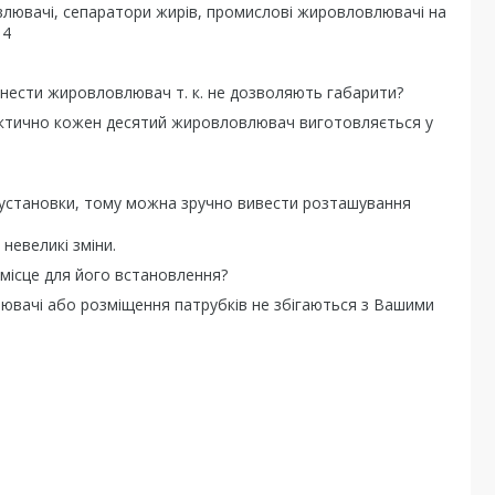
лювачі, сепаратори жирів, промислові жировловлювачі на
14
нести жировловлювач т. к. не дозволяють габарити?
рактично кожен десятий жировловлювач виготовляється у
установки, тому можна зручно вивести розташування
невеликі зміни.
місце для його встановлення?
лювачі або розміщення патрубків не збігаються з Вашими