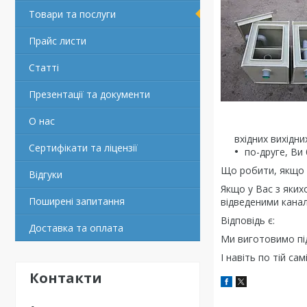
Товари та послуги
Прайс листи
Статті
Презентації та документи
О нас
вхідних вихідн
Сертифікати та ліцензії
по-друге, Ви
Що робити, якщо 
Відгуки
Якщо у Вас з яких
Поширені запитання
відведеними канал
Відповідь є:
Доставка та оплата
Ми виготовимо пі
І навіть по тій са
Контакти