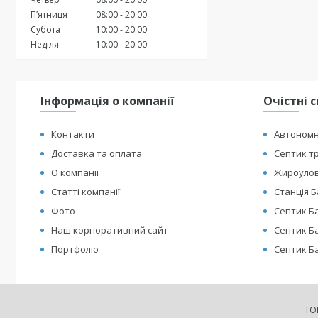
Пʼятниця
08:00
20:00
Субота
10:00
20:00
Неділя
10:00
20:00
Інформація о компанії
Очістні 
Контакти
Автономн
Доставка та оплата
Септик т
О компанії
Жироуло
Статті компанії
Станція 
Фото
Септик Ба
Наш корпоративний сайт
Септик Ба
Портфоліо
Септик Б